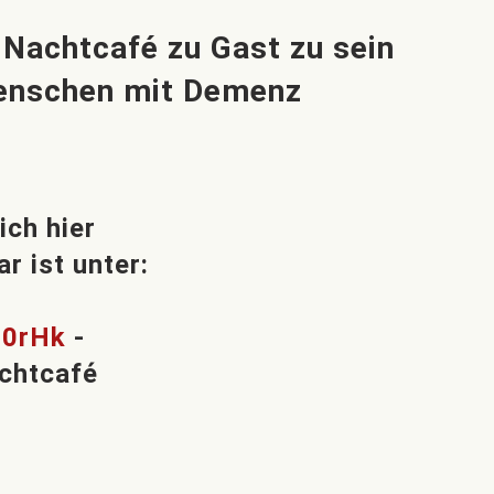
Nachtcafé zu Gast zu sein
 Menschen mit Demenz
ch hier
r ist unter:
S0rHk
-
chtcafé