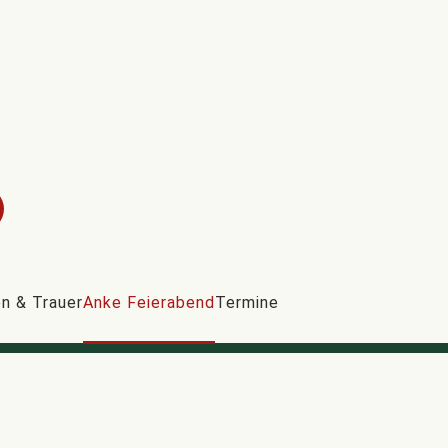
n & Trauer
Anke Feierabend
Termine